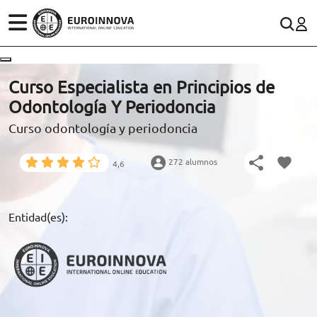
ÁREAS
ES
CONTACTO
Curso Especialista en Principios de
(+34)958 050 200
(gratuito en España)
Odontología Y Periodoncia
ESTUDIOS
Curso odontología y periodoncia
900 831 200
CONOCE EUROINNOVA
formacion@euroinnova.com
272 alumnos
4,6
BECAS Y FINANCIACIÓN
TRABAJA CON NOSOTROS
Entidad(es):
RECURSOS EDUCATIVOS
ARTÍCULOS