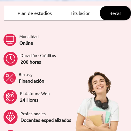
ORIENTACIÓN LABORAL
Plan de estudios
Titulación
Becas
Modalidad
Online
Duración - Créditos
200 horas
Becas y
Financiación
Plataforma Web
24 Horas
Profesionales
Docentes especializados