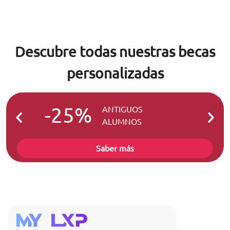
Descubre todas nuestras becas
personalizadas
-25%
-2
ANTIGUOS
ALUMNOS
Saber más