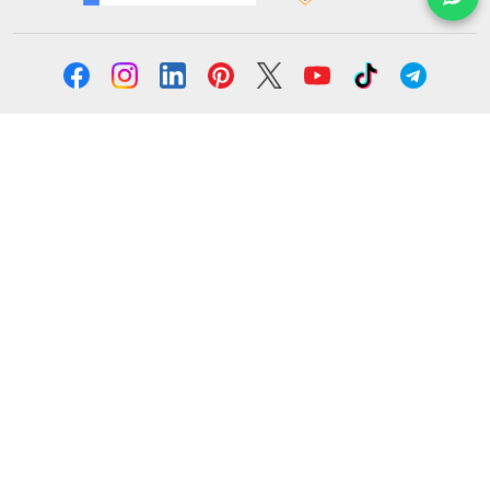
Solicita información
Formación
Cursos online
Master Online
Posgrado
Cursos de verano
Certificado de profesionalidad
Cursos online homologados
Somos Euroinnova