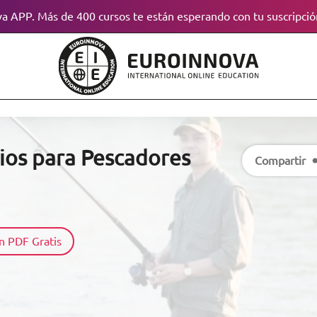
a APP. Más de 400 cursos te están esperando con tu suscripció
lios para Pescadores
Compartir
n PDF Gratis