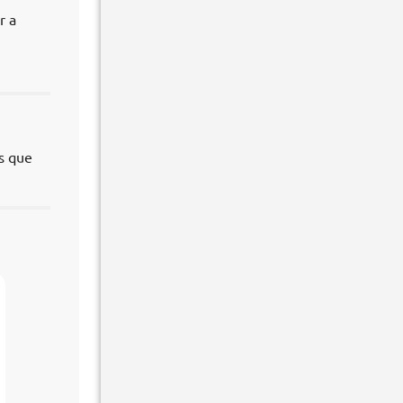
r a
s que