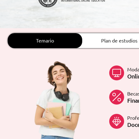
ARTÍCULOS
ORIENTACIÓN
LABORAL
Temario
Plan de estudios
CONTACTO
ES
Moda
(+34)958 050 200
(gratuito en
Onli
España)
900 831 200
formacion@euroinnova.com
Becas
Fina
TRABAJA CON NOSOTROS
Profe
Doce