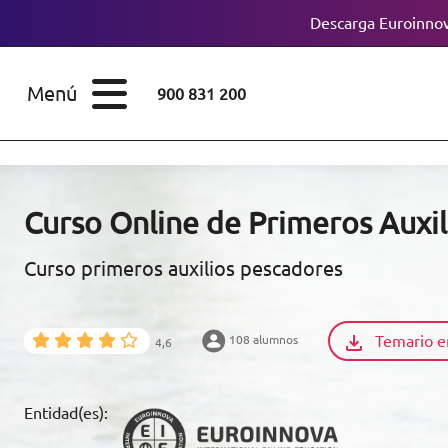
Descarga Euroinnov
ESTUDIOS
Cursos
Menú
900 831 200
Máster
ÁREAS
Licenciaturas
ESTUDIOS
Doctorados
Curso Online de Primeros Auxi
CONOCE EUROINNOVA
Maestría
Curso primeros auxilios pescadores
BECAS Y
Diplomados
FINANCIACIÓN
Temario e
108 alumnos
4,6
Certificados de
Profesionalidad
RECURSOS
Entidad(es):
EDUCATIVOS