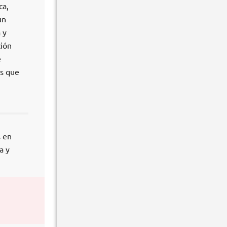
ca,
un
 y
ción
e
os que
s en
a y