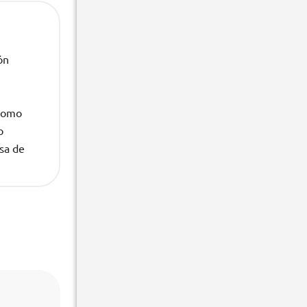
ón
 como
o
lsa de