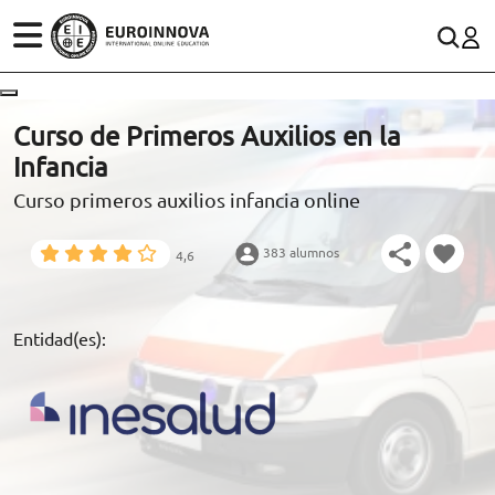
ÁREAS
ES
CONTACTO
Curso de Primeros Auxilios en la
(+34)958 050 200
(gratuito en España)
Infancia
ESTUDIOS
Curso primeros auxilios infancia online
900 831 200
CONOCE EUROINNOVA
formacion@euroinnova.com
383 alumnos
4,6
BECAS Y FINANCIACIÓN
TRABAJA CON NOSOTROS
Entidad(es):
RECURSOS EDUCATIVOS
ARTÍCULOS