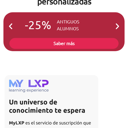
personalizadas
-25%
-2
ANTIGUOS
ALUMNOS
Saber más