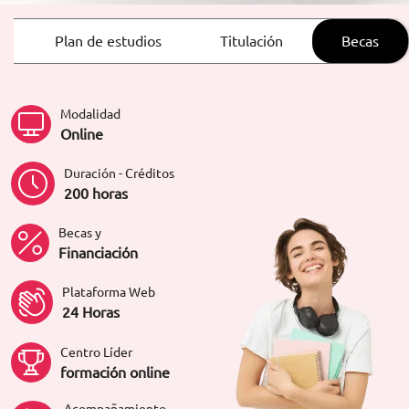
ORIENTACIÓN LABORAL
Plan de estudios
Titulación
Becas
Modalidad
Online
Duración - Créditos
200 horas
Becas y
Financiación
Plataforma Web
24 Horas
Centro Líder
formación online
Acompañamiento