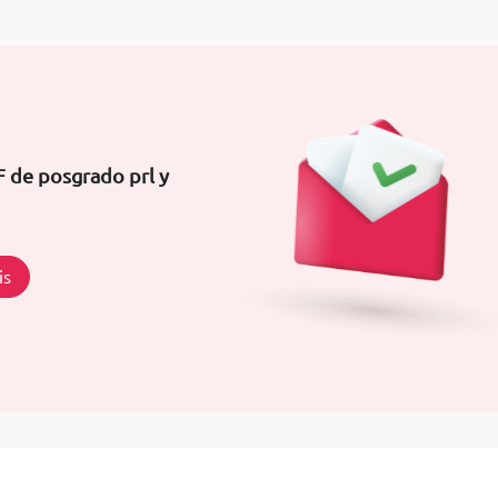
F de posgrado prl y
is