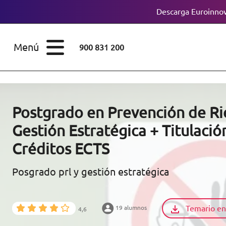
Descarga Euroinnov
ESTUDIOS
Cursos
Menú
900 831 200
Máster
ÁREAS
Licenciaturas
ESTUDIOS
Doctorados
Postgrado en Prevención de Ri
CONOCE EUROINNOVA
Gestión Estratégica + Titulació
Maestría
Créditos ECTS
BECAS Y
Diplomados
FINANCIACIÓN
Posgrado prl y gestión estratégica
Certificados de
Profesionalidad
RECURSOS
Temario en
19 alumnos
EDUCATIVOS
4,6