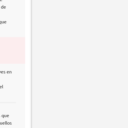
 de
 que
ves en
el
s que
uellos