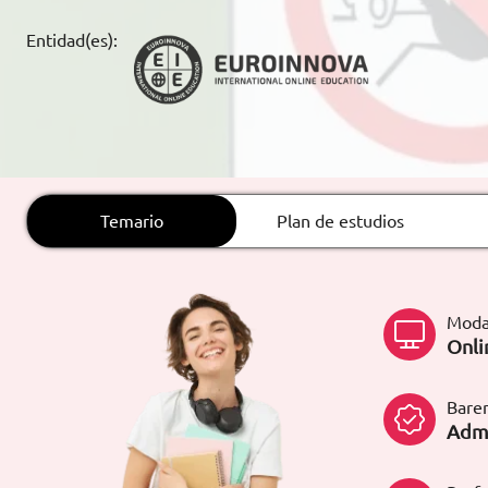
ARTÍCULOS
Entidad(es):
ORIENTACIÓN
LABORAL
CONTACTO
ES
Temario
Plan de estudios
(+34)958 050 200
(gratuito en
España)
900 831 200
Moda
formacion@euroinnova.com
Onli
TRABAJA CON NOSOTROS
Bare
Admi