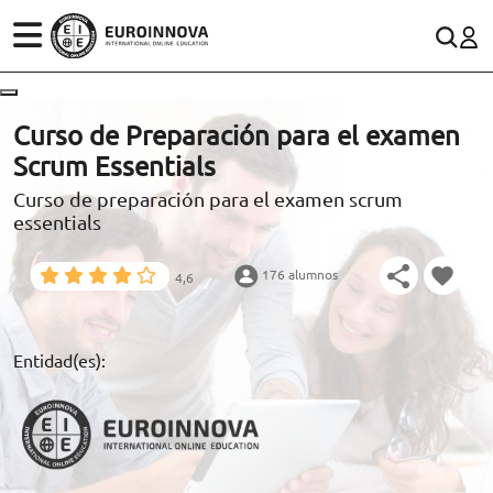
ÁREAS
ES
CONTACTO
Curso de Preparación para el examen
(+34)958 050 200
(gratuito en España)
Scrum Essentials
ESTUDIOS
Curso de preparación para el examen scrum
900 831 200
essentials
CONOCE EUROINNOVA
formacion@euroinnova.com
176 alumnos
4,6
BECAS Y FINANCIACIÓN
TRABAJA CON NOSOTROS
Entidad(es):
RECURSOS EDUCATIVOS
ARTÍCULOS