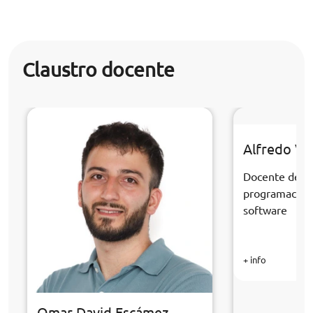
Claustro docente
Alfredo Ve
Docente de la
programación 
software
+ info
Omar David Escámez