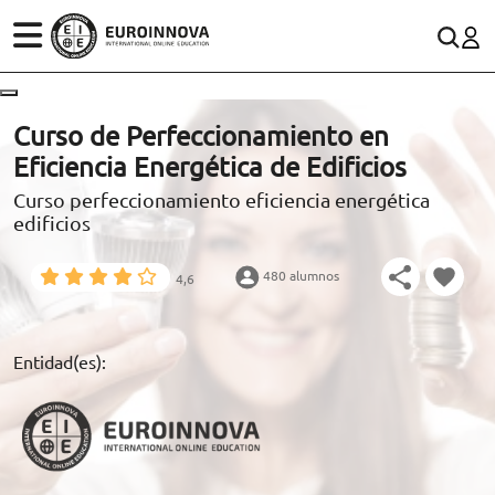
ÁREAS
ES
CONTACTO
Curso de Perfeccionamiento en
(+34)958 050 200
(gratuito en España)
Eficiencia Energética de Edificios
ESTUDIOS
Curso perfeccionamiento eficiencia energética
900 831 200
edificios
CONOCE EUROINNOVA
formacion@euroinnova.com
480 alumnos
4,6
BECAS Y FINANCIACIÓN
TRABAJA CON NOSOTROS
Entidad(es):
RECURSOS EDUCATIVOS
ARTÍCULOS