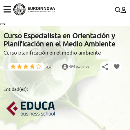
ÁREAS
ES
CONTACTO
Curso Especialista en Orientación y
(+34)958 050 200
(gratuito en España)
Planificación en el Medio Ambiente
ESTUDIOS
Curso planificación en el medio ambiente
900 831 200
CONOCE EUROINNOVA
formacion@euroinnova.com
494 alumnos
4,6
BECAS Y FINANCIACIÓN
TRABAJA CON NOSOTROS
Entidad(es):
RECURSOS EDUCATIVOS
ARTÍCULOS