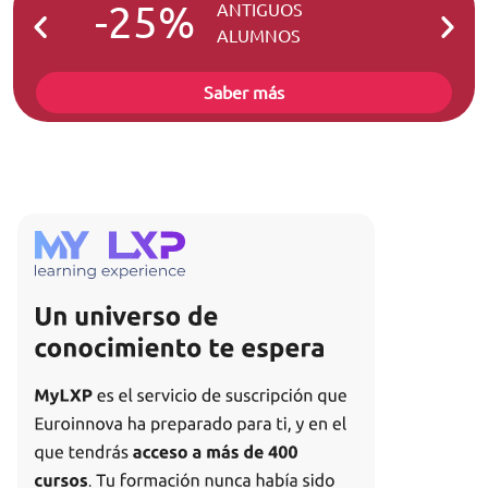
-25%
-2
ANTIGUOS
ALUMNOS
Saber más