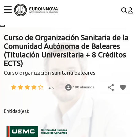
ÁREAS
ES
CONTACTO
Curso de Organización Sanitaria de la
(+34)958 050 200
(gratuito en España)
Comunidad Autónoma de Baleares
ESTUDIOS
(Titulación Universitaria + 8 Créditos
900 831 200
ECTS)
CONOCE EUROINNOVA
formacion@euroinnova.com
Curso organización sanitaria baleares
BECAS Y FINANCIACIÓN
100 alumnos
4,6
TRABAJA CON NOSOTROS
RECURSOS EDUCATIVOS
Entidad(es):
ARTÍCULOS