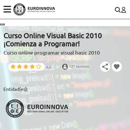
ÁREAS
ES
CONTACTO
Curso Online Visual Basic 2010
(+34)958 050 200
(gratuito en España)
¡Comienza a Programar!
ESTUDIOS
Curso online programar visual basic 2010
900 831 200
CONOCE EUROINNOVA
formacion@euroinnova.com
527 alumnos
4,6
BECAS Y FINANCIACIÓN
TRABAJA CON NOSOTROS
Entidad(es):
RECURSOS EDUCATIVOS
ARTÍCULOS