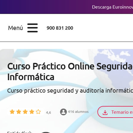
Descarga Euroinnov
ESTUDIOS
Cursos
Menú
900 831 200
Máster
ÁREAS
Licenciaturas
ESTUDIOS
Doctorados
Curso Práctico Online Segurida
CONOCE EUROINNOVA
Informática
Maestría
Curso práctico seguridad y auditoría informáti
BECAS Y
Diplomados
FINANCIACIÓN
Certificados de
Profesionalidad
Temario e
416 alumnos
4,6
RECURSOS
EDUCATIVOS