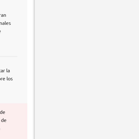
ran
nales
e
ar la
re los
 de
 de
a