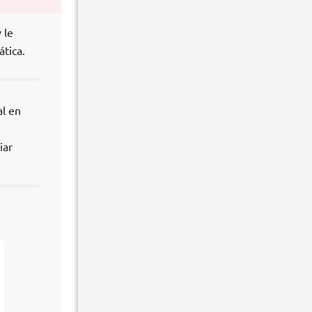
 le
tica.
al en
iar