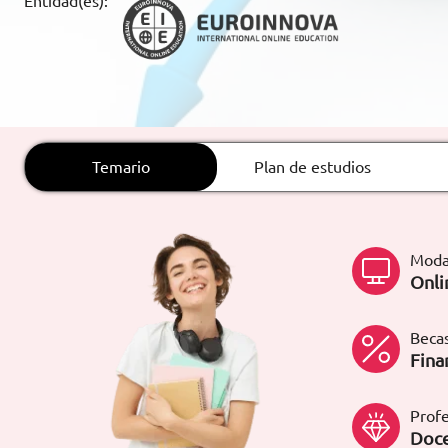
Entidad(es):
ARTÍCULOS
ORIENTACIÓN
LABORAL
Temario
Plan de estudios
CONTACTO
ES
(+34)958 050 200
(gratuito en
España)
Moda
900 831 200
Onli
formacion@euroinnova.com
Becas
TRABAJA CON NOSOTROS
Fina
Profe
Doce