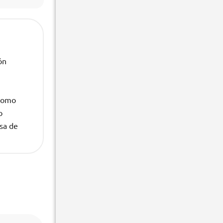
ón
 como
o
lsa de