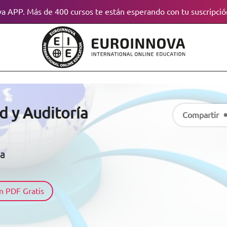
a APP. Más de 400 cursos te están esperando con tu suscripció
d y Auditoría
Compartir
ca
n PDF Gratis