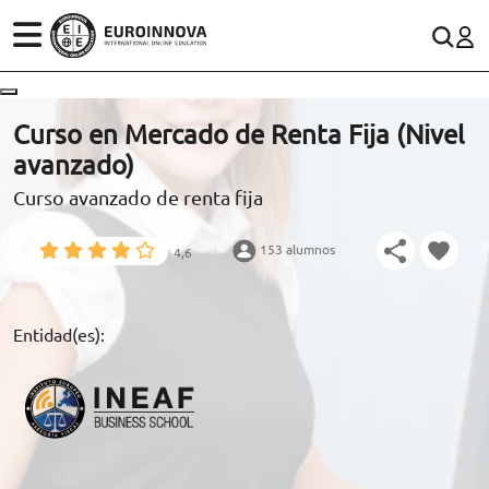
ÁREAS
ES
CONTACTO
Curso en Mercado de Renta Fija (Nivel
(+34)958 050 200
(gratuito en España)
avanzado)
ESTUDIOS
Curso avanzado de renta fija
900 831 200
CONOCE EUROINNOVA
formacion@euroinnova.com
153 alumnos
4,6
BECAS Y FINANCIACIÓN
TRABAJA CON NOSOTROS
Entidad(es):
RECURSOS EDUCATIVOS
ARTÍCULOS