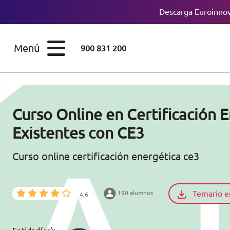
Descarga Euroinnov
ESTUDIOS
Cursos
Menú
900 831 200
Máster
ÁREAS
Licenciaturas
ESTUDIOS
Doctorados
Curso Online en Certificación E
CONOCE EUROINNOVA
Existentes con CE3
Maestría
Curso online certificación energética ce3
BECAS Y
Diplomados
FINANCIACIÓN
Certificados de
Profesionalidad
Temario e
190 alumnos
4,6
RECURSOS
EDUCATIVOS