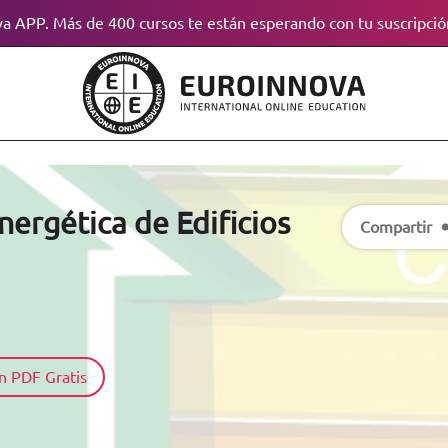
a APP. Más de 400 cursos te están esperando con tu suscripció
nergética de Edificios
Compartir
n PDF Gratis