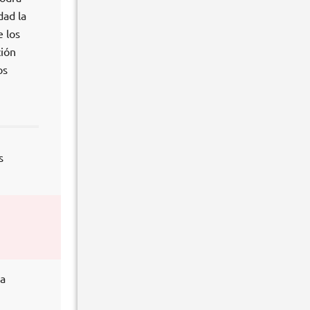
dad la
e los
ción
os
s
ra