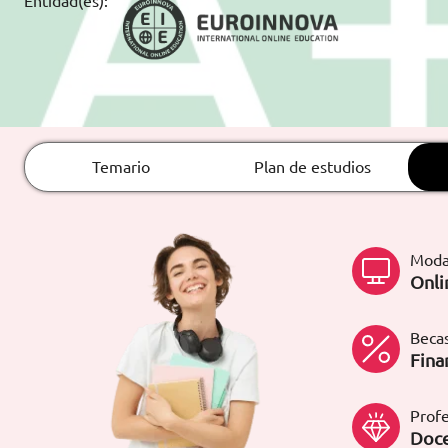
Entidad(es):
ARTÍCULOS
ORIENTACIÓN
LABORAL
Temario
Plan de estudios
CONTACTO
ES
(+34)958 050 200
(gratuito en
España)
Moda
900 831 200
Onli
formacion@euroinnova.com
Becas
TRABAJA CON NOSOTROS
Fina
Profe
Doce