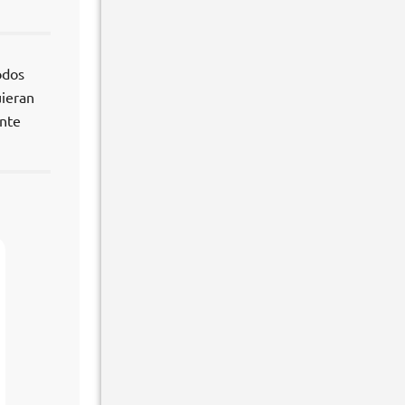
odos
uieran
nte