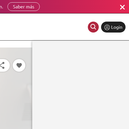
n.
Saber más
Login