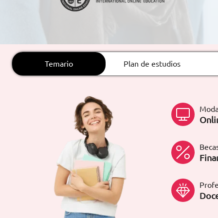
ARTÍCULOS
ORIENTACIÓN
LABORAL
Temario
Plan de estudios
CONTACTO
ES
Moda
(+34)958 050 200
(gratuito en
Onli
España)
900 831 200
formacion@euroinnova.com
Becas
Fina
TRABAJA CON NOSOTROS
Profe
Doce