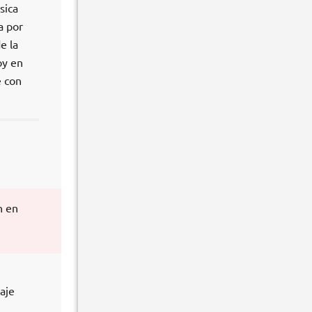
sica
a por
e la
oy en
e con
n en
aje