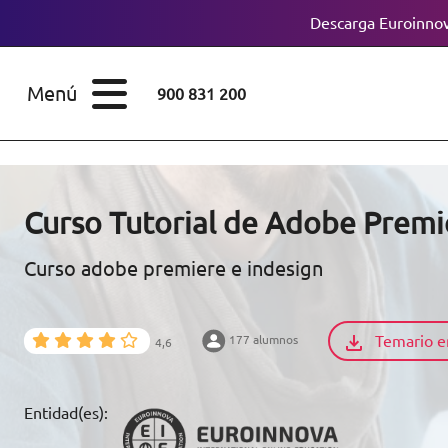
Descarga Euroinnov
ESTUDIOS
Cursos
Menú
900 831 200
Máster
ÁREAS
Licenciaturas
ESTUDIOS
Doctorados
Curso Tutorial de Adobe Premi
CONOCE EUROINNOVA
Maestría
Curso adobe premiere e indesign
BECAS Y
Diplomados
FINANCIACIÓN
Temario e
177 alumnos
4,6
Certificados de
Profesionalidad
RECURSOS
Entidad(es):
EDUCATIVOS