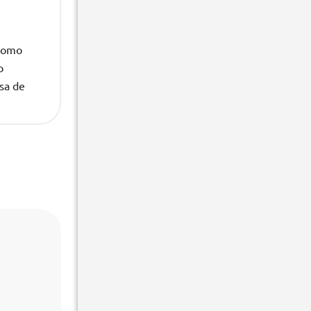
 como
o
lsa de