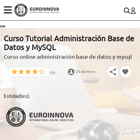
ÁREAS
ES
CONTACTO
Curso Tutorial Administración Base de
(+34)958 050 200
(gratuito en España)
Datos y MySQL
ESTUDIOS
Curso online administración base de datos y mysql
900 831 200
CONOCE EUROINNOVA
formacion@euroinnova.com
20 alumnos
4,6
BECAS Y FINANCIACIÓN
TRABAJA CON NOSOTROS
Entidad(es):
RECURSOS EDUCATIVOS
ARTÍCULOS