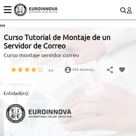
ÁREAS
ES
CONTACTO
Curso Tutorial de Montaje de un
(+34)958 050 200
(gratuito en España)
Servidor de Correo
ESTUDIOS
Curso montaje servidor correo
900 831 200
CONOCE EUROINNOVA
formacion@euroinnova.com
506 alumnos
4,6
BECAS Y FINANCIACIÓN
TRABAJA CON NOSOTROS
Entidad(es):
RECURSOS EDUCATIVOS
ARTÍCULOS