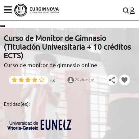
ÁREAS
ES
CONTACTO
Curso de Monitor de Gimnasio
(+34)958 050 200
(gratuito en España)
(Titulación Universitaria + 10 créditos
ESTUDIOS
ECTS)
900 831 200
Curso de monitor de gimnasio online
CONOCE EUROINNOVA
formacion@euroinnova.com
20 alumnos
4,6
BECAS Y FINANCIACIÓN
TRABAJA CON NOSOTROS
Entidad(es):
RECURSOS EDUCATIVOS
ARTÍCULOS