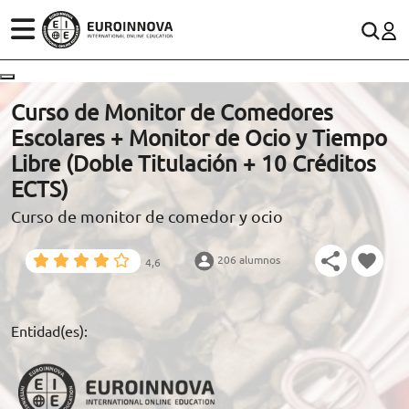
ÁREAS
ES
CONTACTO
Curso de Monitor de Comedores
(+34)958 050 200
(gratuito en España)
Escolares + Monitor de Ocio y Tiempo
ESTUDIOS
Libre (Doble Titulación + 10 Créditos
900 831 200
ECTS)
CONOCE EUROINNOVA
formacion@euroinnova.com
Curso de monitor de comedor y ocio
BECAS Y FINANCIACIÓN
206 alumnos
4,6
TRABAJA CON NOSOTROS
RECURSOS EDUCATIVOS
Entidad(es):
ARTÍCULOS