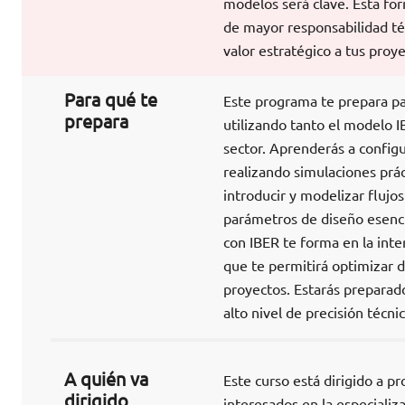
modelos será clave. Esta fo
de mayor responsabilidad téc
valor estratégico a tus proye
Para qué te
Este programa te prepara par
prepara
utilizando tanto el modelo 
sector. Aprenderás a configu
realizando simulaciones prác
introducir y modelizar flujo
parámetros de diseño esenci
con IBER te forma en la inte
que te permitirá optimizar di
proyectos. Estarás preparado
alto nivel de precisión técnic
A quién va
Este curso está dirigido a pro
dirigido
interesados en la especializa