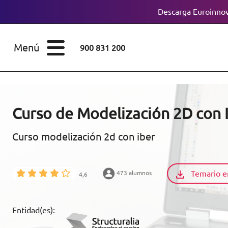
Descarga Euroinnov
ESTUDIOS
Cursos
Menú
900 831 200
Máster
ÁREAS
Licenciaturas
ESTUDIOS
Doctorados
Curso de Modelización 2D con 
CONOCE EUROINNOVA
Maestría
Curso modelización 2d con iber
BECAS Y
Diplomados
FINANCIACIÓN
Temario e
473 alumnos
4,6
Certificados de
Profesionalidad
RECURSOS
Entidad(es):
EDUCATIVOS