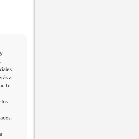
 y
s
ciales
erás a
ue te
elos
tados.
a