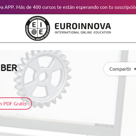
a APP. Más de 400 cursos te están esperando con tu suscripció
IBER
Compartir
n PDF Gratis