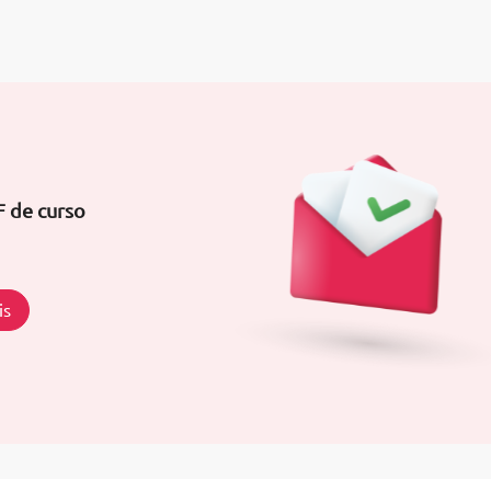
F de curso
is