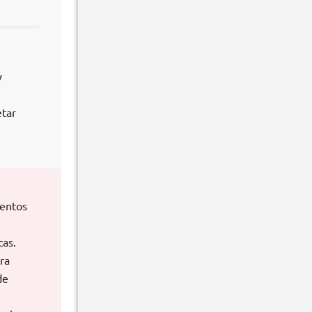
y
etar
ientos
cas.
ra
de