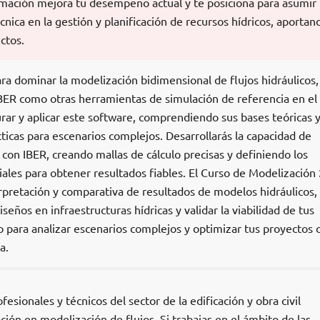
rmación mejora tu desempeño actual y te posiciona para asumir 
nica en la gestión y planificación de recursos hídricos, aportan
ctos.
a dominar la modelización bidimensional de flujos hidráulicos,
IBER como otras herramientas de simulación de referencia en el
rar y aplicar este software, comprendiendo sus bases teóricas 
ticas para escenarios complejos. Desarrollarás la capacidad de
s con IBER, creando mallas de cálculo precisas y definiendo los
ales para obtener resultados fiables. El Curso de Modelización
rpretación y comparativa de resultados de modelos hidráulicos, 
seños en infraestructuras hídricas y validar la viabilidad de tus
 para analizar escenarios complejos y optimizar tus proyectos 
a.
fesionales y técnicos del sector de la edificación y obra civil
ción en modelización de flujos. Si trabajas en el ámbito de las