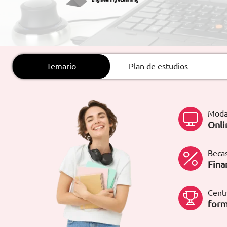
ARTÍCULOS
ORIENTACIÓN
LABORAL
Temario
Plan de estudios
CONTACTO
ES
Moda
(+34)958 050 200
(gratuito en
Onli
España)
900 831 200
formacion@euroinnova.com
Becas
Fina
TRABAJA CON NOSOTROS
Centr
form