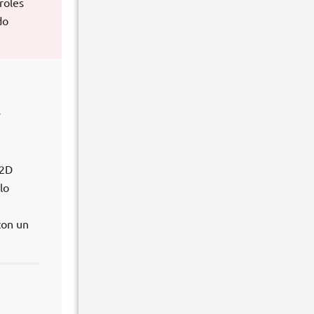
roles
do
y
 2D
lo
con un