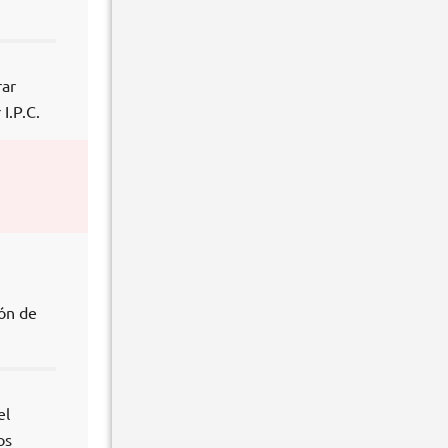
rar
I.P.C.
ión de
el
os