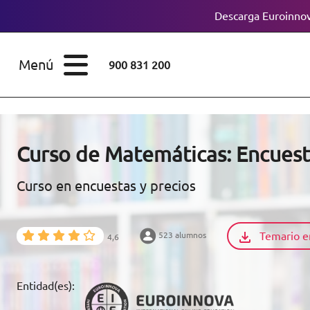
Descarga Euroinnov
ESTUDIOS
Cursos
Menú
900 831 200
Máster
ÁREAS
Licenciaturas
ESTUDIOS
Doctorados
Curso de Matemáticas: Encuest
CONOCE EUROINNOVA
Maestría
Curso en encuestas y precios
BECAS Y
Diplomados
FINANCIACIÓN
Temario e
523 alumnos
4,6
Certificados de
Profesionalidad
RECURSOS
Entidad(es):
EDUCATIVOS