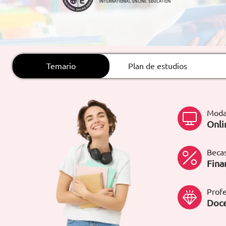
ARTÍCULOS
ORIENTACIÓN
LABORAL
Temario
Plan de estudios
CONTACTO
ES
Moda
(+34)958 050 200
(gratuito en
Onli
España)
900 831 200
formacion@euroinnova.com
Becas
Fina
TRABAJA CON NOSOTROS
Profe
Doce