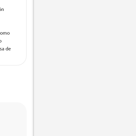
ón
 como
o
lsa de