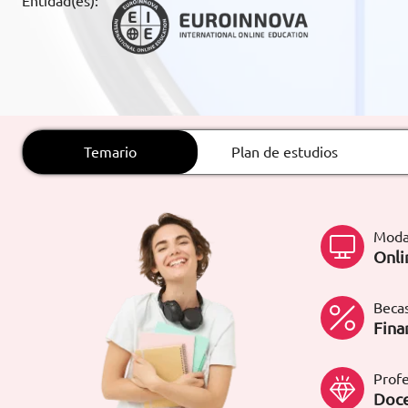
Entidad(es):
ARTÍCULOS
ORIENTACIÓN
LABORAL
Temario
Plan de estudios
CONTACTO
ES
(+34)958 050 200
(gratuito en
España)
Moda
900 831 200
Onli
formacion@euroinnova.com
Becas
TRABAJA CON NOSOTROS
Fina
Profe
Doce