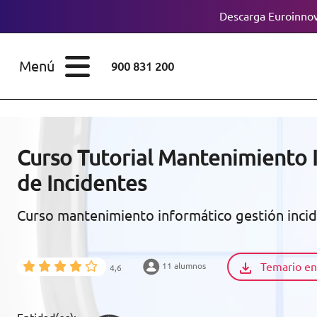
Descarga Euroinnov
ESTUDIOS
Cursos
Menú
900 831 200
Máster
ÁREAS
Licenciaturas
ESTUDIOS
Doctorados
Curso Tutorial Mantenimiento 
CONOCE EUROINNOVA
de Incidentes
Maestría
Curso mantenimiento informático gestión inci
BECAS Y
Diplomados
FINANCIACIÓN
Certificados de
Profesionalidad
Temario en
11 alumnos
4,6
RECURSOS
EDUCATIVOS