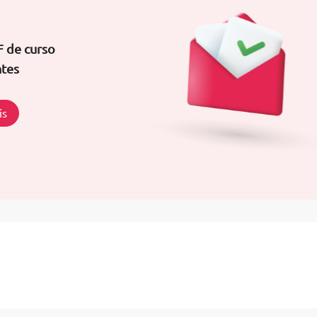
F de curso
ntes
is