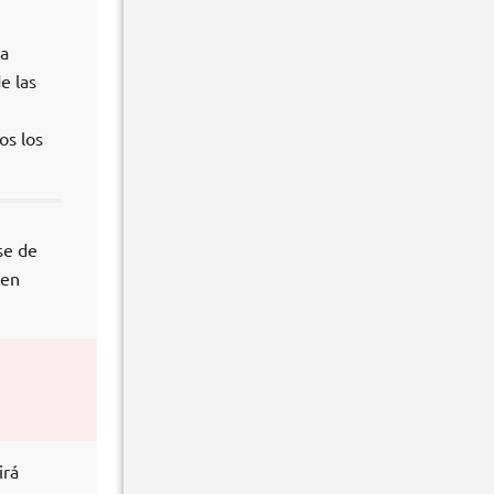
na
e las
os los
se de
 en
irá