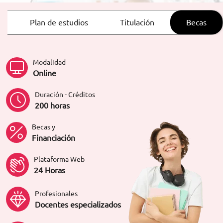
ORIENTACIÓN LABORAL
Plan de estudios
Titulación
Becas
Modalidad
Online
Duración - Créditos
200 horas
Becas y
Financiación
Plataforma Web
24 Horas
Profesionales
Docentes especializados