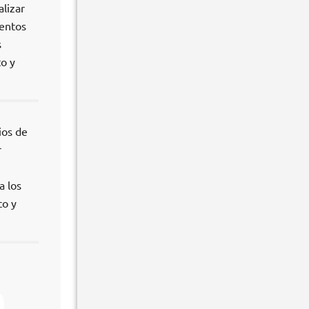
lizar
mentos
s
to y
ios de
r
a los
co y