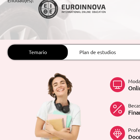
Entidad(es):
ARTÍCULOS
ORIENTACIÓN
LABORAL
Temario
Plan de estudios
CONTACTO
ES
(+34)958 050 200
(gratuito en
España)
Moda
900 831 200
Onli
formacion@euroinnova.com
Becas
TRABAJA CON NOSOTROS
Fina
Profe
Doce