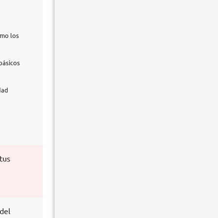
omo los
 básicos
dad
tus
del