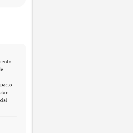
miento
de
mpacto
obre
cial