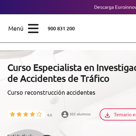
Descarga Euroinnov
ESTUDIOS
Cursos
Menú
900 831 200
Máster
ÁREAS
Licenciaturas
ESTUDIOS
Doctorados
Curso Especialista en Investig
CONOCE EUROINNOVA
de Accidentes de Tráfico
Maestría
Curso reconstrucción accidentes
BECAS Y
Diplomados
FINANCIACIÓN
Certificados de
Profesionalidad
Temario e
302 alumnos
4,6
RECURSOS
EDUCATIVOS