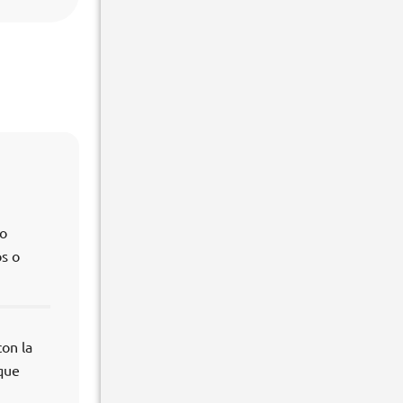
do
s o
con la
 que