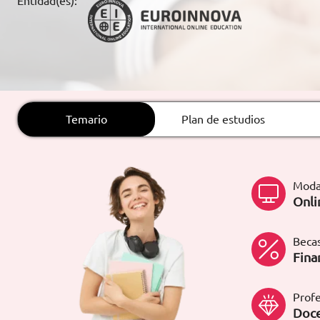
Entidad(es):
ARTÍCULOS
ORIENTACIÓN
LABORAL
Temario
Plan de estudios
CONTACTO
ES
(+34)958 050 200
(gratuito en
España)
Moda
900 831 200
Onli
formacion@euroinnova.com
Becas
TRABAJA CON NOSOTROS
Fina
Profe
Doce