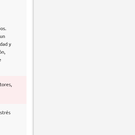
os.
 un
idad y
ón,
e
tores,
estrés