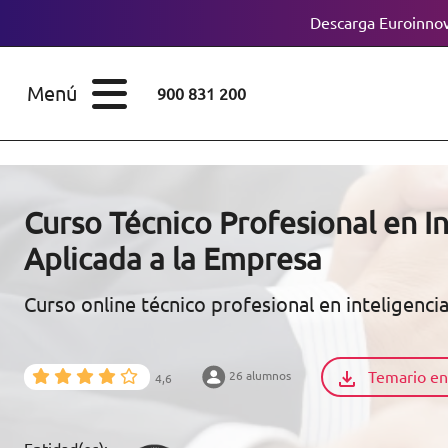
Descarga Euroinnov
ESTUDIOS
Cursos
Menú
900 831 200
Máster
ÁREAS
Licenciaturas
ESTUDIOS
Doctorados
Curso Técnico Profesional en I
CONOCE EUROINNOVA
Aplicada a la Empresa
Maestría
Curso online técnico profesional en inteligenci
BECAS Y
Diplomados
FINANCIACIÓN
Certificados de
Profesionalidad
Temario en
26 alumnos
4,6
RECURSOS
EDUCATIVOS