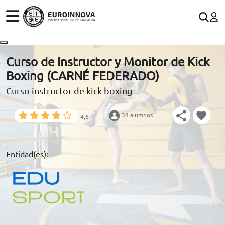
ÁREAS
ES
CONTACTO
Curso de Instructor y Monitor de Kick
(+34)958 050 200
(gratuito en España)
Boxing (CARNÉ FEDERADO)
ESTUDIOS
Curso instructor de kick boxing
900 831 200
CONOCE EUROINNOVA
formacion@euroinnova.com
38 alumnos
4,6
BECAS Y FINANCIACIÓN
TRABAJA CON NOSOTROS
Entidad(es):
RECURSOS EDUCATIVOS
ARTÍCULOS