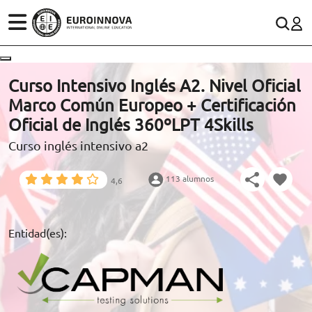
ÁREAS
ES
CONTACTO
Curso Intensivo Inglés A2. Nivel Oficial
(+34)958 050 200
(gratuito en España)
Marco Común Europeo + Certificación
ESTUDIOS
Oficial de Inglés 360ºLPT 4Skills
900 831 200
Curso inglés intensivo a2
CONOCE EUROINNOVA
formacion@euroinnova.com
113 alumnos
4,6
BECAS Y FINANCIACIÓN
TRABAJA CON NOSOTROS
Entidad(es):
RECURSOS EDUCATIVOS
ARTÍCULOS