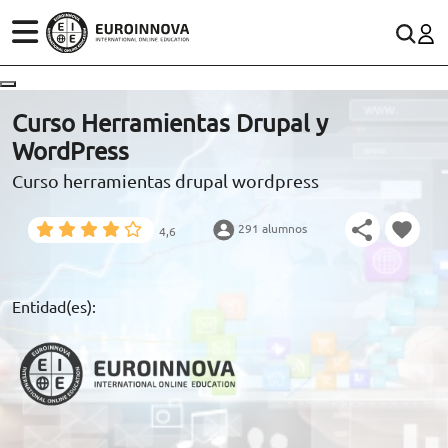
ÁREAS
ES
CONTACTO
Curso Herramientas Drupal y
(+34)958 050 200
(gratuito en España)
WordPress
ESTUDIOS
Curso herramientas drupal wordpress
900 831 200
CONOCE EUROINNOVA
formacion@euroinnova.com
291 alumnos
4,6
BECAS Y FINANCIACIÓN
TRABAJA CON NOSOTROS
Entidad(es):
RECURSOS EDUCATIVOS
ARTÍCULOS