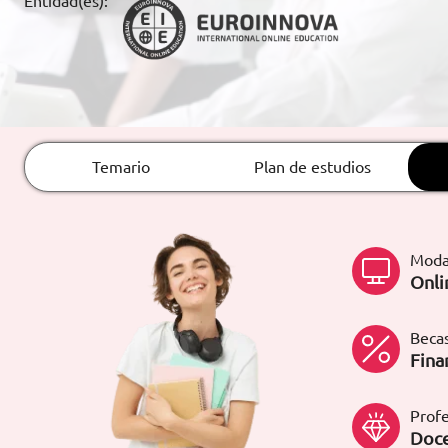
Entidad(es):
ARTÍCULOS
ORIENTACIÓN
LABORAL
Temario
Plan de estudios
CONTACTO
ES
(+34)958 050 200
(gratuito en
España)
Moda
900 831 200
Onli
formacion@euroinnova.com
Becas
TRABAJA CON NOSOTROS
Fina
Profe
Doce