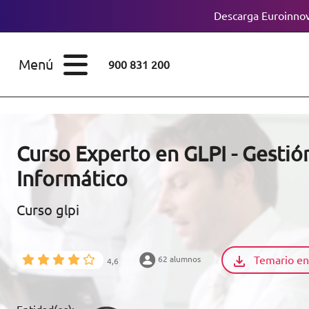
Descarga Euroinnov
ESTUDIOS
Cursos
Menú
900 831 200
Máster
ÁREAS
Licenciaturas
ESTUDIOS
Doctorados
Curso Experto en GLPI - Gestió
CONOCE EUROINNOVA
Informático
Maestría
Curso glpi
BECAS Y
Diplomados
FINANCIACIÓN
Certificados de
Profesionalidad
Temario en
62 alumnos
4,6
RECURSOS
EDUCATIVOS