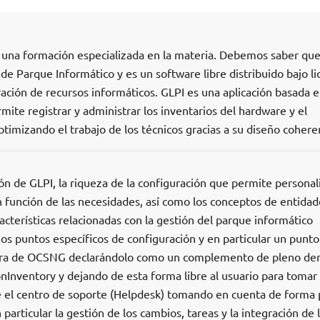
e una formación especializada en la materia. Debemos saber qu
 de Parque Informático y es un software libre distribuido bajo li
tración de recursos informáticos. GLPI es una aplicación basada 
ite registrar y administrar los inventarios del hardware y el
imizando el trabajo de los técnicos gracias a su diseño cohere
ión de GLPI, la riqueza de la configuración que permite personal
 función de las necesidades, así como los conceptos de entidad
racterísticas relacionadas con la gestión del parque informático
os puntos específicos de configuración y en particular un punto
ibera de OCSNG declarándolo como un complemento de pleno de
nInventory y dejando de esta forma libre al usuario para tomar
e el centro de soporte (Helpdesk) tomando en cuenta de forma 
particular la gestión de los cambios, tareas y la integración de 