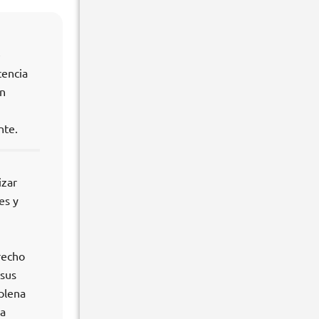
e
cencia
en
nte.
izar
es y
recho
 sus
plena
la