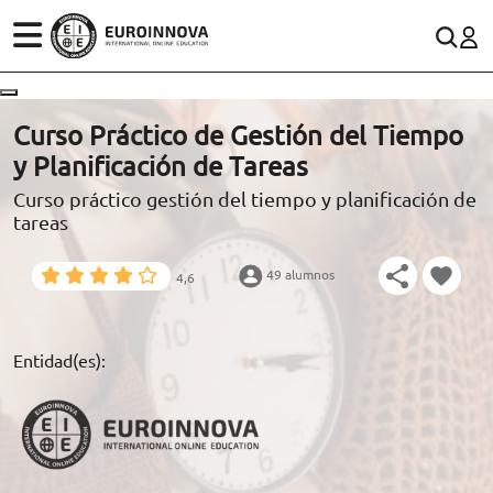
ÁREAS
ES
CONTACTO
Curso Práctico de Gestión del Tiempo
(+34)958 050 200
(gratuito en España)
y Planificación de Tareas
ESTUDIOS
Curso práctico gestión del tiempo y planificación de
900 831 200
tareas
CONOCE EUROINNOVA
formacion@euroinnova.com
49 alumnos
4,6
BECAS Y FINANCIACIÓN
TRABAJA CON NOSOTROS
Entidad(es):
RECURSOS EDUCATIVOS
ARTÍCULOS