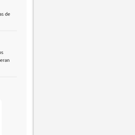
as de
os
ieran