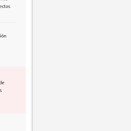
ectos
ión
 de
s