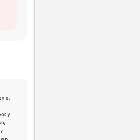
en el
vos y
po,
 y
ivos