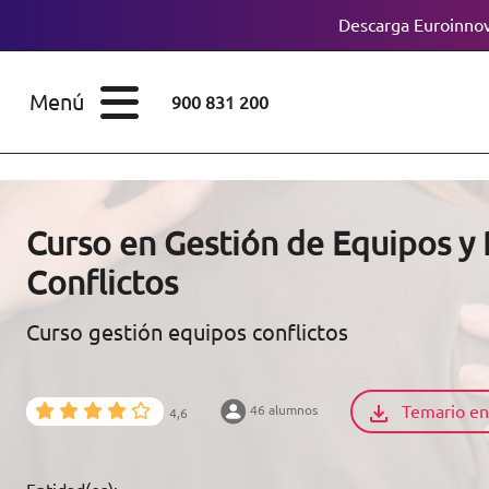
Descarga Euroinnov
ESTUDIOS
Cursos
Menú
900 831 200
Máster
ÁREAS
Licenciaturas
ESTUDIOS
Doctorados
Curso en Gestión de Equipos y
CONOCE EUROINNOVA
Conflictos
Maestría
Curso gestión equipos conflictos
BECAS Y
Diplomados
FINANCIACIÓN
Certificados de
Profesionalidad
Temario en
46 alumnos
4,6
RECURSOS
EDUCATIVOS