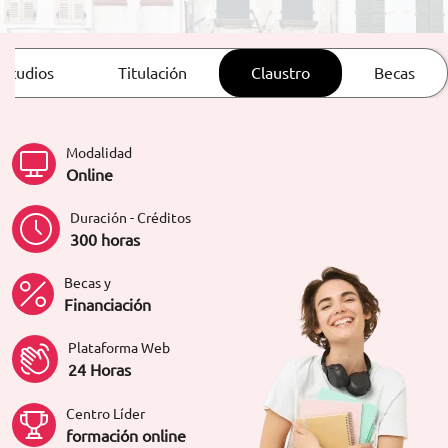
ORIENTACIÓN LABORAL
estudios
Titulación
Claustro
Becas
Modalidad
Online
Duración - Créditos
300 horas
Becas y
Financiación
Plataforma Web
24 Horas
Centro Líder
formación online