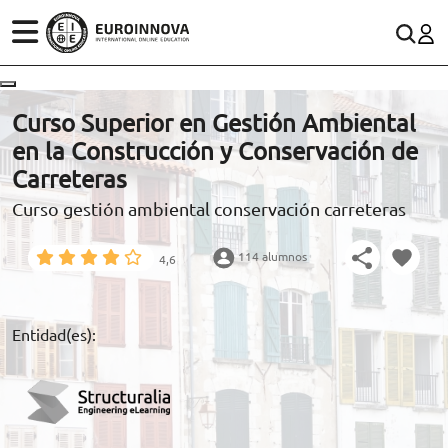
ÁREAS
ES
CONTACTO
Curso Superior en Gestión Ambiental
(+34)958 050 200
(gratuito en España)
en la Construcción y Conservación de
ESTUDIOS
Carreteras
900 831 200
Curso gestión ambiental conservación carreteras
CONOCE EUROINNOVA
formacion@euroinnova.com
114 alumnos
4,6
BECAS Y FINANCIACIÓN
TRABAJA CON NOSOTROS
Entidad(es):
RECURSOS EDUCATIVOS
ARTÍCULOS