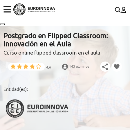
ÁREAS
ES
CONTACTO
Postgrado en Flipped Classroom:
(+34)958 050 200
(gratuito en España)
Innovación en el Aula
ESTUDIOS
Curso online flipped classroom en el aula
900 831 200
CONOCE EUROINNOVA
formacion@euroinnova.com
143 alumnos
4,6
BECAS Y FINANCIACIÓN
TRABAJA CON NOSOTROS
Entidad(es):
RECURSOS EDUCATIVOS
ARTÍCULOS