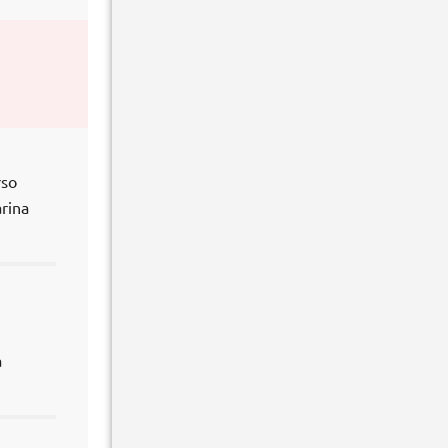
rso
rina
a