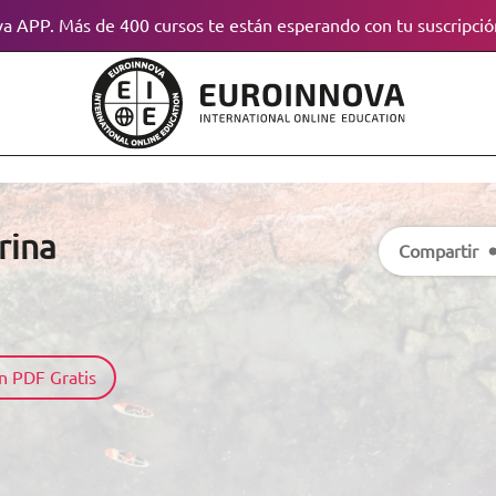
a APP. Más de 400 cursos te están esperando con tu suscripció
rina
Compartir
n PDF Gratis