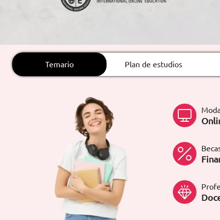
ARTÍCULOS
ORIENTACIÓN
LABORAL
Temario
Plan de estudios
CONTACTO
ES
Moda
(+34)958 050 200
(gratuito en
Onli
España)
900 831 200
formacion@euroinnova.com
Becas
Fina
TRABAJA CON NOSOTROS
Profe
Doce