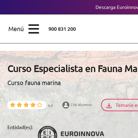
Descarga Euroinnov
ESTUDIOS
Cursos
Menú
900 831 200
Máster
ÁREAS
Licenciaturas
ESTUDIOS
Doctorados
Curso Especialista en Fauna Ma
CONOCE EUROINNOVA
Maestría
Curso fauna marina
BECAS Y
Diplomados
FINANCIACIÓN
Temario e
236 alumnos
4,6
Certificados de
Profesionalidad
RECURSOS
Entidad(es):
EDUCATIVOS