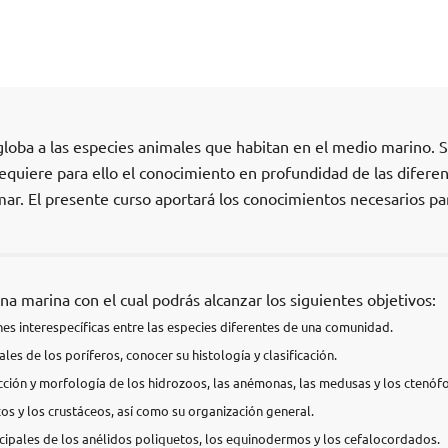
globa a las especies animales que habitan en el medio marino. 
equiere para ello el conocimiento en profundidad de las difere
ar. El presente curso aportará los conocimientos necesarios pa
na marina con el cual podrás alcanzar los siguientes objetivos:
iones interespecíficas entre las especies diferentes de una comunidad.
ales de los poríferos, conocer su histología y clasificación.
ucción y morfología de los hidrozoos, las anémonas, las medusas y los ctenóf
cos y los crustáceos, así como su organización general.
rincipales de los anélidos poliquetos, los equinodermos y los cefalocordados.