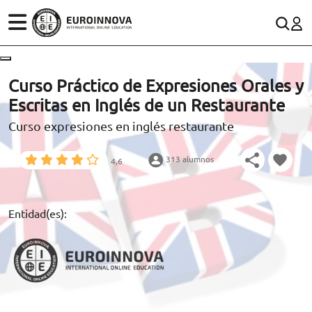
ÁREAS
ES
CONTACTO
Curso Práctico de Expresiones Orales y
(+34)958 050 200
(gratuito en España)
Escritas en Inglés de un Restaurante
ESTUDIOS
Curso expresiones en inglés restaurante
900 831 200
CONOCE EUROINNOVA
formacion@euroinnova.com
313 alumnos
4,6
BECAS Y FINANCIACIÓN
TRABAJA CON NOSOTROS
Entidad(es):
RECURSOS EDUCATIVOS
ARTÍCULOS