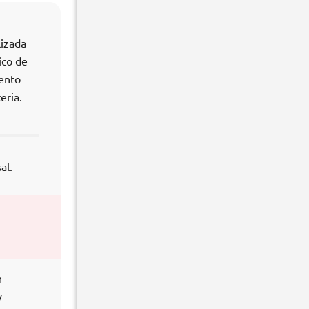
lizada
ico de
iento
eria.
al.
n
y