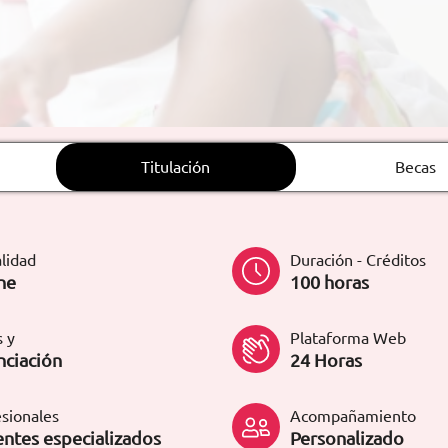
Titulación
Becas
lidad
Duración - Créditos
ne
100 horas
 y
Plataforma Web
nciación
24 Horas
sionales
Acompañamiento
ntes especializados
Personalizado