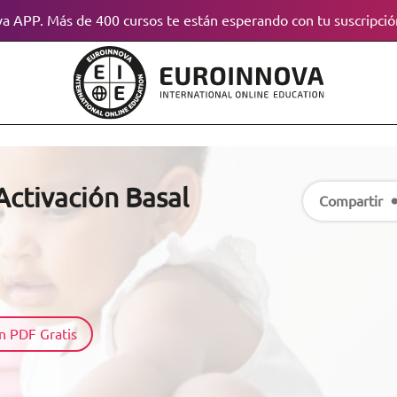
a APP. Más de 400 cursos te están esperando con tu suscripció
Activación Basal
Compartir
n PDF Gratis