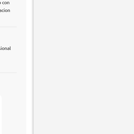
o con
acion
ional