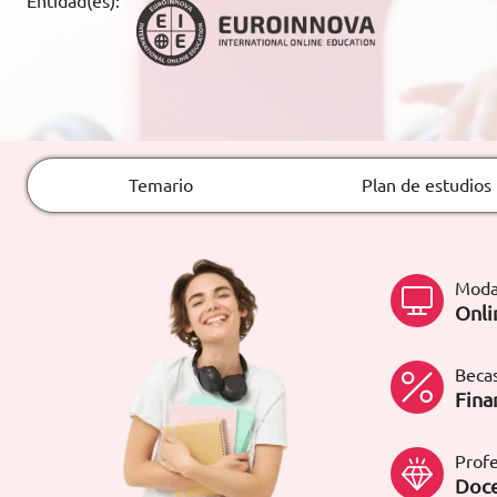
Entidad(es):
ARTÍCULOS
ORIENTACIÓN
LABORAL
Temario
Plan de estudios
CONTACTO
ES
(+34)958 050 200
(gratuito en
España)
Moda
900 831 200
Onli
formacion@euroinnova.com
Becas
TRABAJA CON NOSOTROS
Fina
Profe
Doce