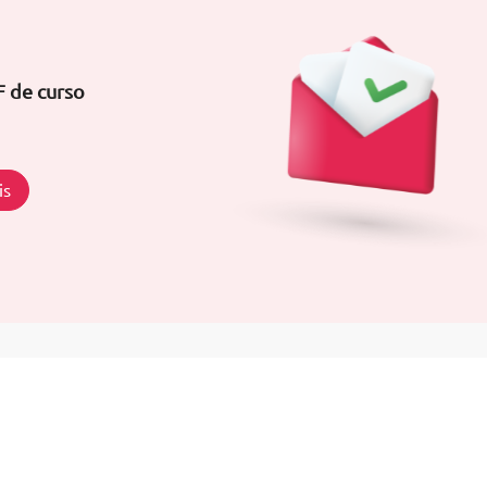
F de curso
is