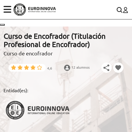
ÁREAS
ES
CONTACTO
Curso de Encofrador (Titulación
(+34)958 050 200
(gratuito en España)
Profesional de Encofrador)
ESTUDIOS
Curso de encofrador
900 831 200
CONOCE EUROINNOVA
formacion@euroinnova.com
12 alumnos
4,6
BECAS Y FINANCIACIÓN
TRABAJA CON NOSOTROS
Entidad(es):
RECURSOS EDUCATIVOS
ARTÍCULOS