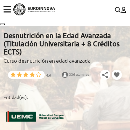
ÁREAS
ES
CONTACTO
Desnutrición en la Edad Avanzada
(+34)958 050 200
(gratuito en España)
(Titulación Universitaria + 8 Créditos
ESTUDIOS
ECTS)
900 831 200
Curso desnutrición en edad avanzada
CONOCE EUROINNOVA
formacion@euroinnova.com
336 alumnos
4,6
BECAS Y FINANCIACIÓN
TRABAJA CON NOSOTROS
Entidad(es):
RECURSOS EDUCATIVOS
ARTÍCULOS