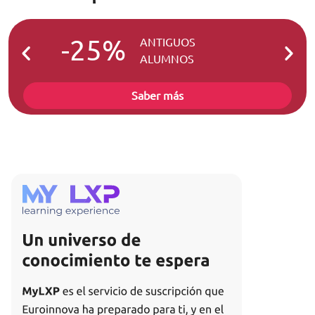
-25%
-2
ANTIGUOS
ALUMNOS
Saber más