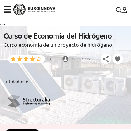
ÁREAS
ES
CONTACTO
Curso de Economía del Hidrógeno
(+34)958 050 200
(gratuito en España)
Curso economía de un proyecto de hidrógeno
ESTUDIOS
900 831 200
442 alumnos
4,6
CONOCE EUROINNOVA
formacion@euroinnova.com
BECAS Y FINANCIACIÓN
Entidad(es):
TRABAJA CON NOSOTROS
RECURSOS EDUCATIVOS
ARTÍCULOS