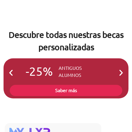
Descubre todas nuestras becas
personalizadas
-25%
-2
ANTIGUOS
ALUMNOS
Saber más