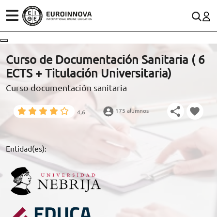
ÁREAS
ES
CONTACTO
Curso de Documentación Sanitaria ( 6
(+34)958 050 200
(gratuito en España)
ECTS + Titulación Universitaria)
ESTUDIOS
Curso documentación sanitaria
900 831 200
CONOCE EUROINNOVA
formacion@euroinnova.com
175 alumnos
4,6
BECAS Y FINANCIACIÓN
TRABAJA CON NOSOTROS
Entidad(es):
RECURSOS EDUCATIVOS
ARTÍCULOS