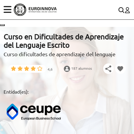
ÁREAS
ES
CONTACTO
Curso en Dificultades de Aprendizaje
(+34)958 050 200
(gratuito en España)
del Lenguaje Escrito
ESTUDIOS
Curso dificultades de aprendizaje del lenguaje
900 831 200
CONOCE EUROINNOVA
formacion@euroinnova.com
187 alumnos
4,6
BECAS Y FINANCIACIÓN
TRABAJA CON NOSOTROS
Entidad(es):
RECURSOS EDUCATIVOS
ARTÍCULOS