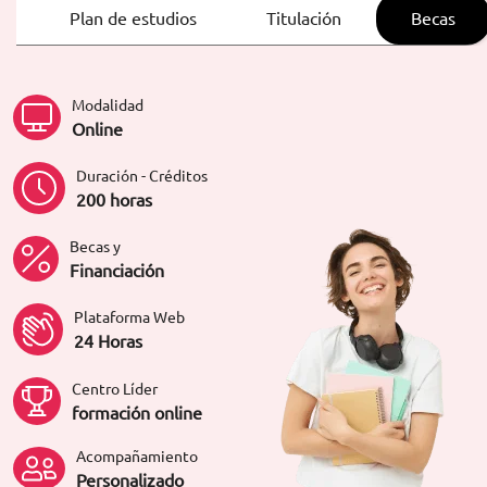
ORIENTACIÓN LABORAL
Plan de estudios
Titulación
Becas
Modalidad
Online
Duración - Créditos
200 horas
Becas y
Financiación
Plataforma Web
24 Horas
Centro Líder
formación online
Acompañamiento
Personalizado