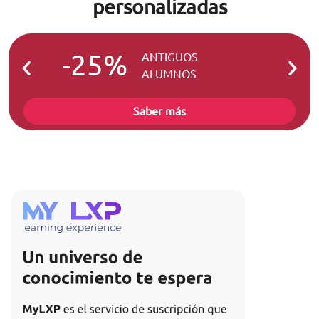
personalizadas
-25%
-2
ANTIGUOS
ALUMNOS
Saber más