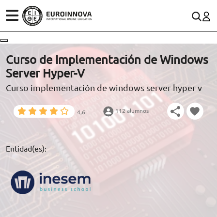
ÁREAS
ES
CONTACTO
Curso de Implementación de Windows
(+34)958 050 200
(gratuito en España)
Server Hyper-V
ESTUDIOS
Curso implementación de windows server hyper v
900 831 200
CONOCE EUROINNOVA
formacion@euroinnova.com
112 alumnos
4,6
BECAS Y FINANCIACIÓN
TRABAJA CON NOSOTROS
Entidad(es):
RECURSOS EDUCATIVOS
ARTÍCULOS