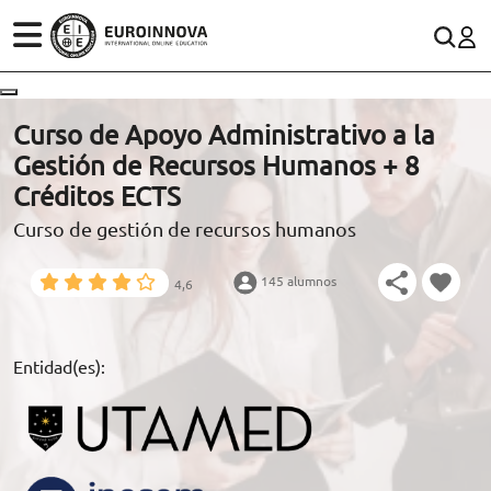
ÁREAS
ES
CONTACTO
Curso de Apoyo Administrativo a la
(+34)958 050 200
(gratuito en España)
Gestión de Recursos Humanos + 8
ESTUDIOS
Créditos ECTS
900 831 200
Curso de gestión de recursos humanos
CONOCE EUROINNOVA
formacion@euroinnova.com
145 alumnos
4,6
BECAS Y FINANCIACIÓN
TRABAJA CON NOSOTROS
Entidad(es):
RECURSOS EDUCATIVOS
ARTÍCULOS