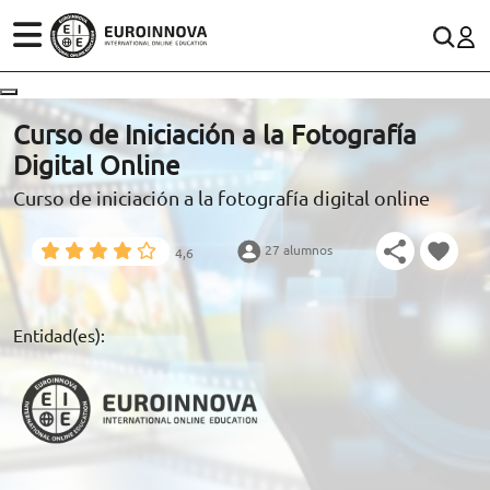
ÁREAS
ES
CONTACTO
Curso de Iniciación a la Fotografía
(+34)958 050 200
(gratuito en España)
Digital Online
ESTUDIOS
Curso de iniciación a la fotografía digital online
900 831 200
CONOCE EUROINNOVA
formacion@euroinnova.com
27 alumnos
4,6
BECAS Y FINANCIACIÓN
TRABAJA CON NOSOTROS
Entidad(es):
RECURSOS EDUCATIVOS
ARTÍCULOS