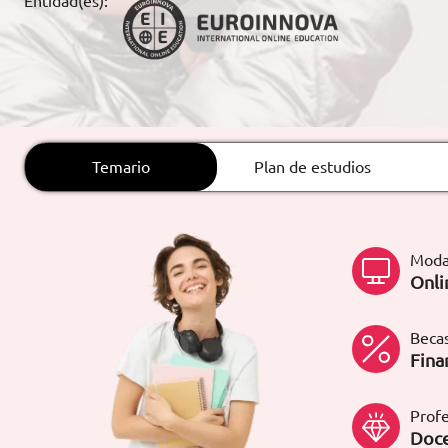
Entidad(es):
ARTÍCULOS
ORIENTACIÓN
LABORAL
Temario
Plan de estudios
CONTACTO
ES
(+34)958 050 200
(gratuito en
España)
Moda
900 831 200
Onli
formacion@euroinnova.com
Becas
TRABAJA CON NOSOTROS
Fina
Profe
Doce