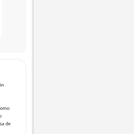
ón
 como
o
lsa de