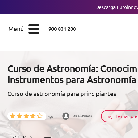
Descarga Euroinnov
ESTUDIOS
Cursos
Menú
900 831 200
Máster
ÁREAS
Licenciaturas
ESTUDIOS
Doctorados
Curso de Astronomía: Conocimi
CONOCE EUROINNOVA
Instrumentos para Astronomía
Maestría
Curso de astronomía para principiantes
BECAS Y
Diplomados
FINANCIACIÓN
Certificados de
Profesionalidad
Temario e
208 alumnos
4,6
RECURSOS
EDUCATIVOS