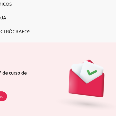
MICOS
OJA
PECTRÓGRAFOS
F de curso de
is