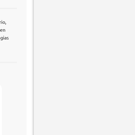
io,
 en
egias