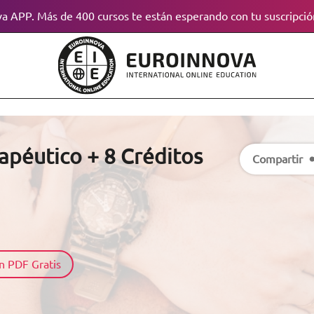
a APP. Más de 400 cursos te están esperando con tu suscripció
péutico + 8 Créditos
Compartir
n PDF Gratis