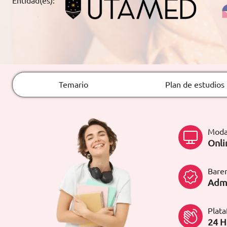
Entidad(es):
ARTÍCULOS
ORIENTACIÓN
LABORAL
Temario
Plan de estudios
CONTACTO
ES
(+34)958 050 200
(gratuito en
España)
Moda
900 831 200
Onli
formacion@euroinnova.com
Bare
TRABAJA CON NOSOTROS
Admi
Plat
24 H