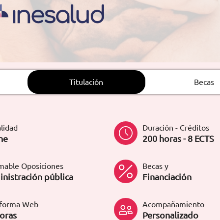
Titulación
Becas
lidad
Duración - Créditos
ne
200 horas - 8 ECTS
mable Oposiciones
Becas y
nistración pública
Financiación
aforma Web
Acompañamiento
oras
Personalizado