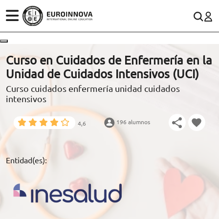
ÁREAS
ES
CONTACTO
Curso en Cuidados de Enfermería en la
(+34)958 050 200
(gratuito en España)
Unidad de Cuidados Intensivos (UCI)
ESTUDIOS
Curso cuidados enfermería unidad cuidados
900 831 200
intensivos
CONOCE EUROINNOVA
formacion@euroinnova.com
196 alumnos
4,6
BECAS Y FINANCIACIÓN
TRABAJA CON NOSOTROS
Entidad(es):
RECURSOS EDUCATIVOS
ARTÍCULOS