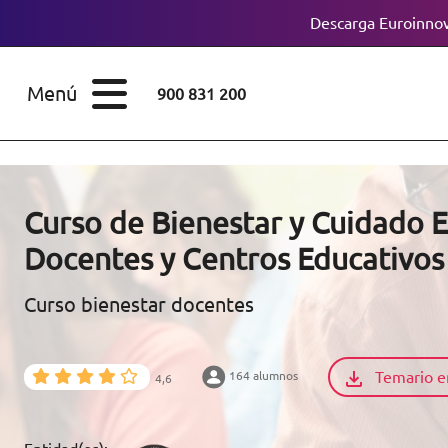
Descarga Euroinnov
ESTUDIOS
Cursos
Menú
900 831 200
Máster
ÁREAS
Licenciaturas
ESTUDIOS
Doctorados
Curso de Bienestar y Cuidado 
CONOCE EUROINNOVA
Docentes y Centros Educativos
Maestría
Curso bienestar docentes
BECAS Y
Diplomados
FINANCIACIÓN
Certificados de
Profesionalidad
Temario e
164 alumnos
4,6
RECURSOS
EDUCATIVOS