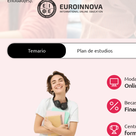
Entidad(es):
ARTÍCULOS
ORIENTACIÓN
LABORAL
Temario
Plan de estudios
CONTACTO
ES
(+34)958 050 200
(gratuito en
España)
Moda
900 831 200
Onli
formacion@euroinnova.com
Becas
TRABAJA CON NOSOTROS
Fina
Centr
form