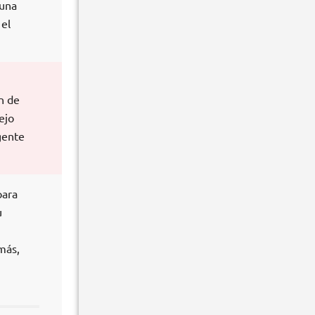
 una
 el
n de
ejo
gente
para
u
más,