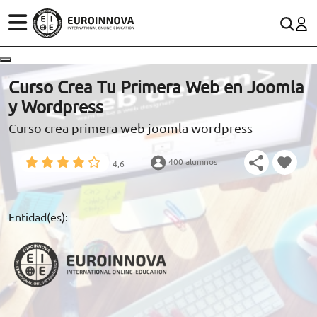
ÁREAS
ES
CONTACTO
Curso Crea Tu Primera Web en Joomla
(+34)958 050 200
(gratuito en España)
y Wordpress
ESTUDIOS
Curso crea primera web joomla wordpress
900 831 200
CONOCE EUROINNOVA
formacion@euroinnova.com
400 alumnos
4,6
BECAS Y FINANCIACIÓN
TRABAJA CON NOSOTROS
Entidad(es):
RECURSOS EDUCATIVOS
ARTÍCULOS