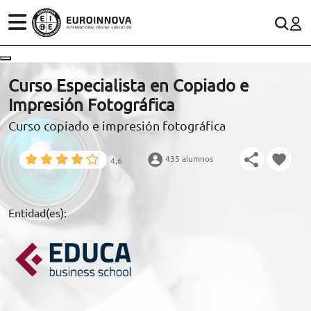
ÁREAS
ES
CONTACTO
Curso Especialista en Copiado e
(+34)958 050 200
(gratuito en España)
Impresión Fotográfica
ESTUDIOS
Curso copiado e impresión fotográfica
900 831 200
CONOCE EUROINNOVA
formacion@euroinnova.com
435 alumnos
4,6
BECAS Y FINANCIACIÓN
TRABAJA CON NOSOTROS
Entidad(es):
RECURSOS EDUCATIVOS
ARTÍCULOS