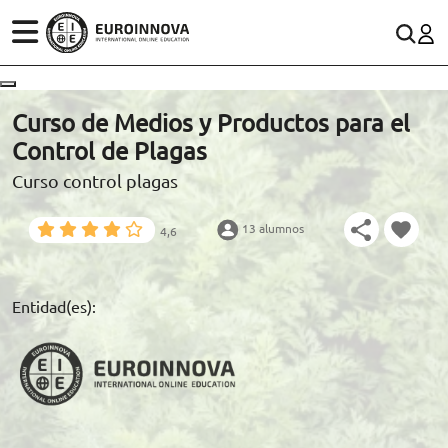
ÁREAS
ES
CONTACTO
Curso de Medios y Productos para el
(+34)958 050 200
(gratuito en España)
Control de Plagas
ESTUDIOS
Curso control plagas
900 831 200
CONOCE EUROINNOVA
formacion@euroinnova.com
13 alumnos
4,6
BECAS Y FINANCIACIÓN
TRABAJA CON NOSOTROS
Entidad(es):
RECURSOS EDUCATIVOS
ARTÍCULOS